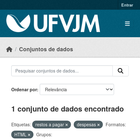
Skip to main content
Entrar
Conjuntos de dados
Ordenar por
1 conjunto de dados encontrado
Etiquetas:
restos a pagar
despesas
Formatos:
HTML
Grupos: