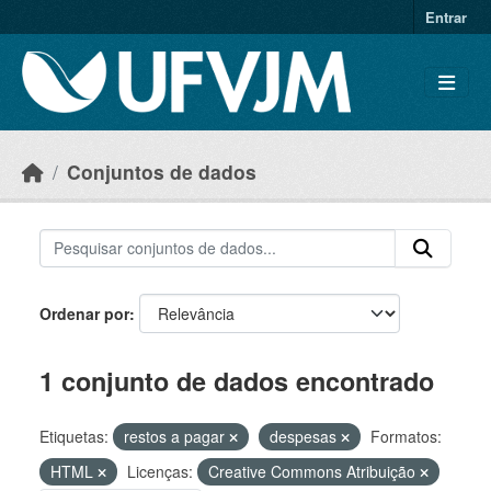
Skip to main content
Entrar
Conjuntos de dados
Ordenar por
1 conjunto de dados encontrado
Etiquetas:
restos a pagar
despesas
Formatos:
HTML
Licenças:
Creative Commons Atribuição