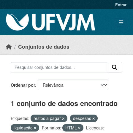
Skip to main content
Entrar
Conjuntos de dados
Ordenar por
1 conjunto de dados encontrado
Etiquetas:
restos a pagar
despesas
liquidação
Formatos:
HTML
Licenças: