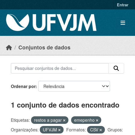
Skip to main content
Entrar
Conjuntos de dados
Ordenar por
1 conjunto de dados encontrado
Etiquetas:
restos a pagar
emepenho
Organizações:
UFVJM
Formatos:
CSV
Grupos: