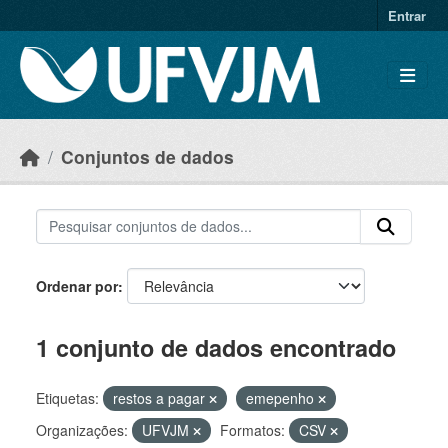
Skip to main content
Entrar
Conjuntos de dados
Ordenar por
1 conjunto de dados encontrado
Etiquetas:
restos a pagar
emepenho
Organizações:
UFVJM
Formatos:
CSV