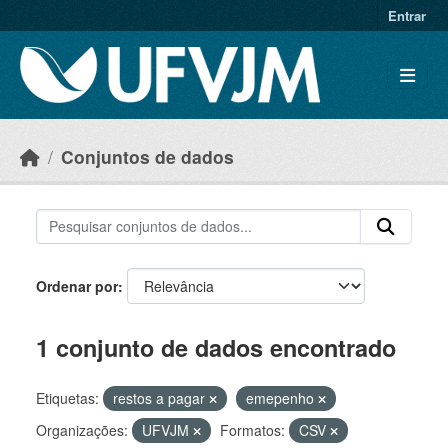
Skip to main content
Entrar
Conjuntos de dados
Ordenar por
1 conjunto de dados encontrado
Etiquetas:
restos a pagar
emepenho
Organizações:
UFVJM
Formatos:
CSV