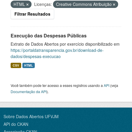
HTML
Licenças:
Creative Commons Atribuição
Filtrar Resultados
Execução das Despesas Públicas
Extrato de Dados Abertos por exercício disponibilizado em
https://portaldatransparencia.gov.br/download-de-
dados/despesas-execucao
CSV
HTML
Você também pode ter acesso a esses registros usando a
API
(veja
Documentação da API
).
Sobre Dados Abertos UFVJM
API do CKAN
Associação CKAN