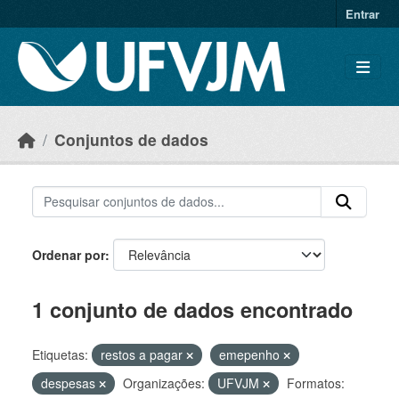
Skip to main content
Entrar
Conjuntos de dados
Ordenar por
1 conjunto de dados encontrado
Etiquetas:
restos a pagar
emepenho
despesas
Organizações:
UFVJM
Formatos: