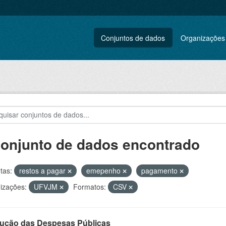
Conjuntos de dados
Organizações
conjunto de dados encontrado
tas:
restos a pagar
emepenho
pagamento
izações:
UFVJM
Formatos:
CSV
ução das Despesas Públicas