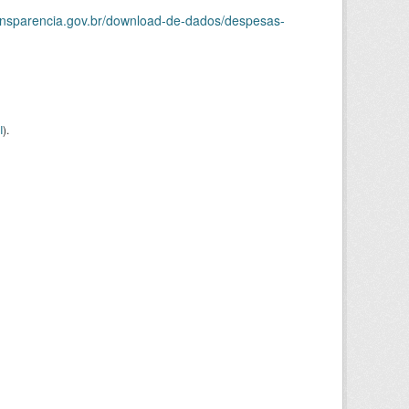
ransparencia.gov.br/download-de-dados/despesas-
I
).