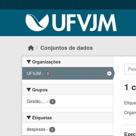
Skip to main content
Conjuntos de dados
Organizações
UFVJM
-
1
1 
Grupos
Gestão,...
-
1
Etique
Organ
Etiquetas
despesas
-
1
Exec