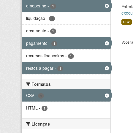
emepenho
-
Extrat
1
execu
liquidação
-
1
CSV
orçamento
-
1
Você t
pagamento
-
1
recursos financeiros
-
1
restos a pagar
-
1
Formatos
CSV
-
1
HTML
-
1
Licenças