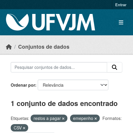
Skip to main content
Entrar
Conjuntos de dados
Ordenar por
1 conjunto de dados encontrado
Etiquetas:
restos a pagar
emepenho
Formatos:
CSV