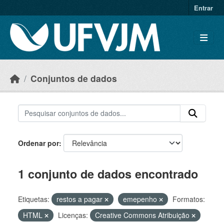
Skip to main content
Entrar
Conjuntos de dados
Ordenar por
1 conjunto de dados encontrado
Etiquetas:
restos a pagar
emepenho
Formatos:
HTML
Licenças:
Creative Commons Atribuição