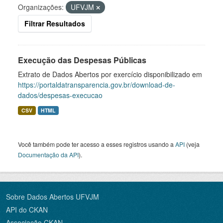
Organizações:
UFVJM
Filtrar Resultados
Execução das Despesas Públicas
Extrato de Dados Abertos por exercício disponibilizado em
https://portaldatransparencia.gov.br/download-de-
dados/despesas-execucao
CSV
HTML
Você também pode ter acesso a esses registros usando a
API
(veja
Documentação da API
).
Sobre Dados Abertos UFVJM
API do CKAN
Associação CKAN