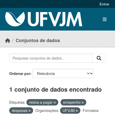
Skip to main content
Entrar
Conjuntos de dados
Ordenar por
1 conjunto de dados encontrado
Etiquetas:
restos a pagar
emepenho
despesas
Organizações:
UFVJM
Formatos: