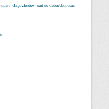
ransparencia.gov.br/download-de-dados/despesas-
I
).