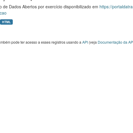
o de Dados Abertos por exercício disponibilizado em
https://portaldat
cao
HTML
ambém pode ter acesso a esses registros usando a
API
(veja
Documentação da AP