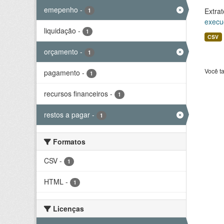
emepenho
-
Extrat
1
execu
liquidação
-
1
CSV
orçamento
-
1
Você t
pagamento
-
1
recursos financeiros
-
1
restos a pagar
-
1
Formatos
CSV
-
1
HTML
-
1
Licenças