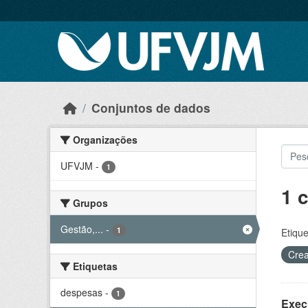
Skip to main content
Conjuntos de dados
Organizações
UFVJM
-
1
1 
Grupos
Gestão,...
-
1
Etique
Crea
Etiquetas
despesas
-
1
Exec