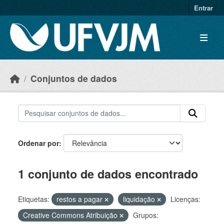
Skip to main content
Entrar
Conjuntos de dados
Ordenar por
1 conjunto de dados encontrado
Etiquetas:
restos a pagar
liquidação
Licenças:
Creative Commons Atribuição
Grupos: