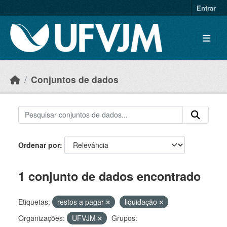
Skip to main content
Entrar
Conjuntos de dados
Ordenar por
1 conjunto de dados encontrado
Etiquetas:
restos a pagar
liquidação
Organizações:
UFVJM
Grupos: