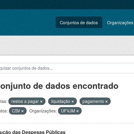
Conjuntos de dados
Organizações
conjunto de dados encontrado
tas:
restos a pagar
liquidação
pagamento
tos:
CSV
Organizações:
UFVJM
ução das Despesas Públicas