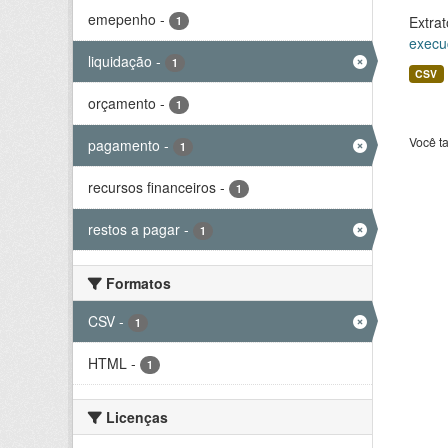
emepenho
-
Extrat
1
execu
liquidação
-
1
CSV
orçamento
-
1
Você t
pagamento
-
1
recursos financeiros
-
1
restos a pagar
-
1
Formatos
CSV
-
1
HTML
-
1
Licenças