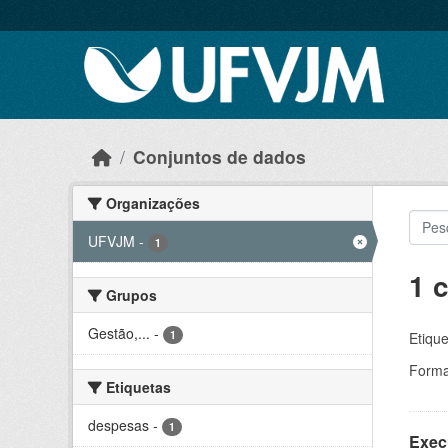
Skip to main content
Conjuntos de dados
Organizações
UFVJM
-
1
1 
Grupos
Gestão,...
-
1
Etique
Forma
Etiquetas
despesas
-
1
Exec