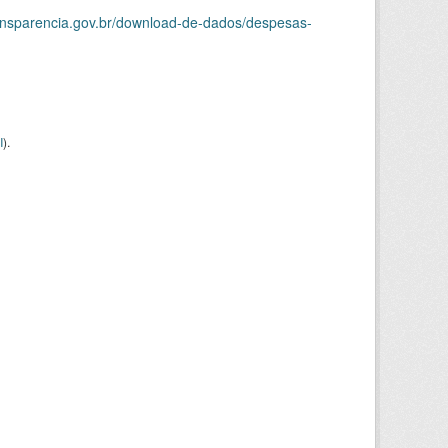
ransparencia.gov.br/download-de-dados/despesas-
I
).