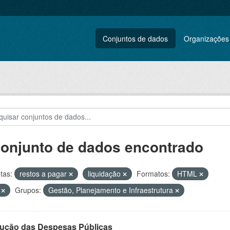
Conjuntos de dados
Organizações
conjunto de dados encontrado
tas:
restos a pagar
liquidação
Formatos:
HTML
V
Grupos:
Gestão, Planejamento e Infraestrutura
ução das Despesas Públicas