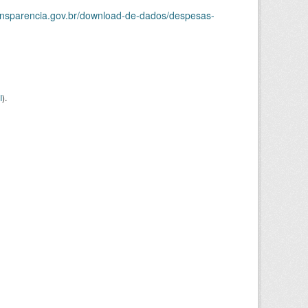
ransparencia.gov.br/download-de-dados/despesas-
I
).