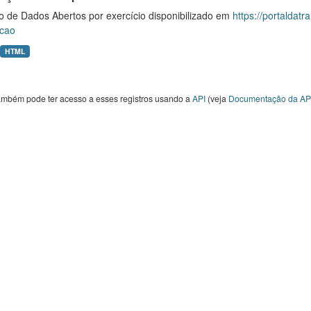
o de Dados Abertos por exercício disponibilizado em
https://portaldat
cao
HTML
ambém pode ter acesso a esses registros usando a
API
(veja
Documentação da AP