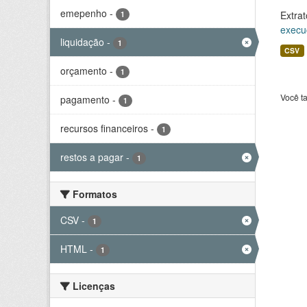
emepenho
-
Extrat
1
execu
liquidação
-
1
CSV
orçamento
-
1
Você t
pagamento
-
1
recursos financeiros
-
1
restos a pagar
-
1
Formatos
CSV
-
1
HTML
-
1
Licenças