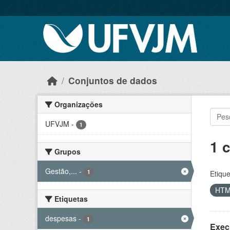
Skip to main content
Conjuntos de dados
Organizações
UFVJM
-
1
1 
Grupos
Gestão,...
-
1
Etique
HT
Etiquetas
despesas
-
1
Exec