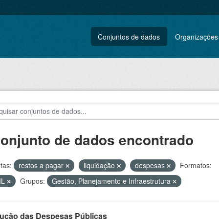
Conjuntos de dados
Organizações
conjunto de dados encontrado
tas:
restos a pagar
liquidação
despesas
Formatos:
ML
Grupos:
Gestão, Planejamento e Infraestrutura
ução das Despesas Públicas