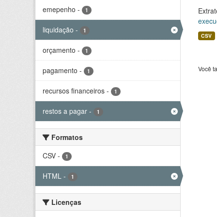
emepenho
-
Extrat
1
execu
liquidação
-
1
CSV
orçamento
-
1
Você t
pagamento
-
1
recursos financeiros
-
1
restos a pagar
-
1
Formatos
CSV
-
1
HTML
-
1
Licenças