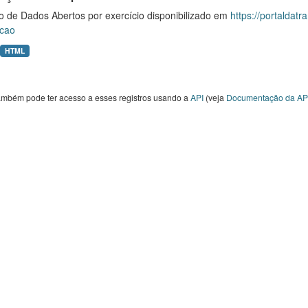
o de Dados Abertos por exercício disponibilizado em
https://portaldat
cao
HTML
ambém pode ter acesso a esses registros usando a
API
(veja
Documentação da AP