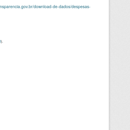
ransparencia.gov.br/download-de-dados/despesas-
I
).