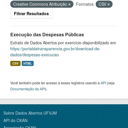
Creative Commons Atribuição
Formatos:
CSV
Filtrar Resultados
Execução das Despesas Públicas
Extrato de Dados Abertos por exercício disponibilizado em
https://portaldatransparencia.gov.br/download-de-
dados/despesas-execucao
CSV
HTML
Você também pode ter acesso a esses registros usando a
API
(veja
Documentação da API
).
Sobre Dados Abertos UFVJM
API do CKAN
Associação CKAN