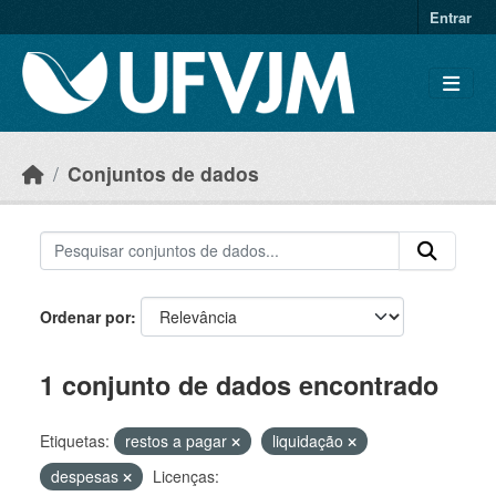
Skip to main content
Entrar
Conjuntos de dados
Ordenar por
1 conjunto de dados encontrado
Etiquetas:
restos a pagar
liquidação
despesas
Licenças: