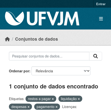
Skip to main content
Entrar
Conjuntos de dados
Ordenar por
1 conjunto de dados encontrado
Etiquetas:
restos a pagar
liquidação
despesas
pagamento
Licenças: