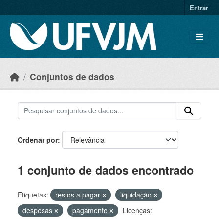
Skip to main content
Entrar
Conjuntos de dados
Ordenar por
1 conjunto de dados encontrado
Etiquetas:
restos a pagar
liquidação
despesas
pagamento
Licenças: