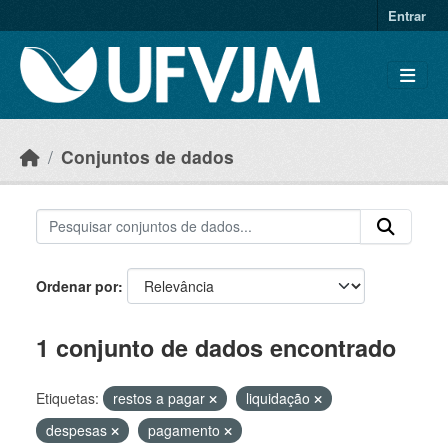
Skip to main content
Entrar
Conjuntos de dados
Ordenar por
1 conjunto de dados encontrado
Etiquetas:
restos a pagar
liquidação
despesas
pagamento