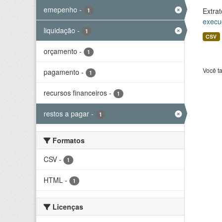
emepenho
-
Extrat
1
execu
liquidação
-
1
CSV
orçamento
-
1
Você t
pagamento
-
1
recursos financeiros
-
1
restos a pagar
-
1
Formatos
CSV
-
1
HTML
-
1
Licenças