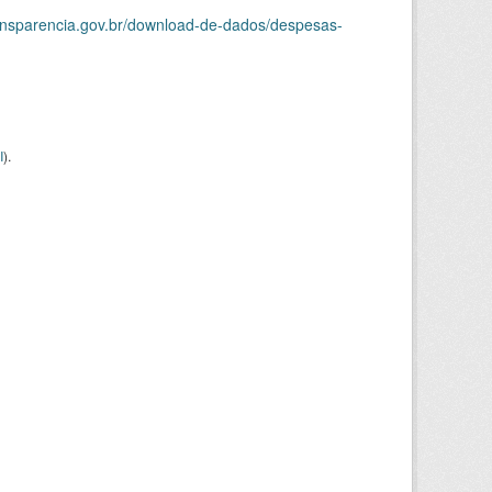
ransparencia.gov.br/download-de-dados/despesas-
I
).