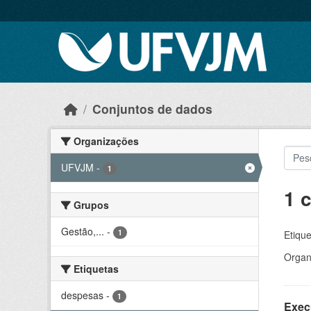
Skip to main content
Conjuntos de dados
Organizações
UFVJM
-
1
1 
Grupos
Gestão,...
-
1
Etique
Organ
Etiquetas
despesas
-
1
Exec