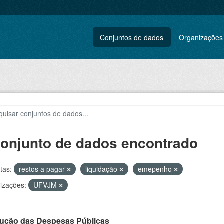
Conjuntos de dados
Organizações
conjunto de dados encontrado
tas:
restos a pagar
liquidação
emepenho
izações:
UFVJM
ução das Despesas Públicas