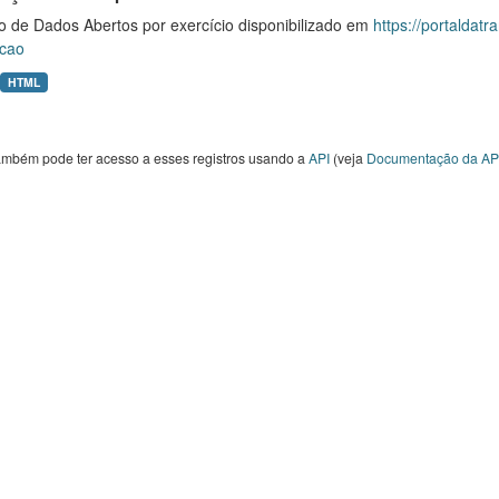
o de Dados Abertos por exercício disponibilizado em
https://portaldat
cao
HTML
ambém pode ter acesso a esses registros usando a
API
(veja
Documentação da AP