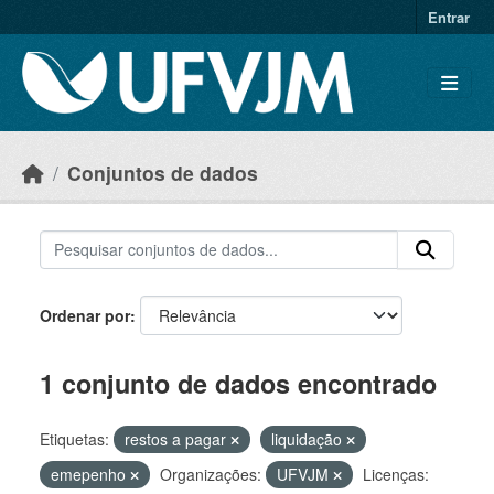
Skip to main content
Entrar
Conjuntos de dados
Ordenar por
1 conjunto de dados encontrado
Etiquetas:
restos a pagar
liquidação
emepenho
Organizações:
UFVJM
Licenças: