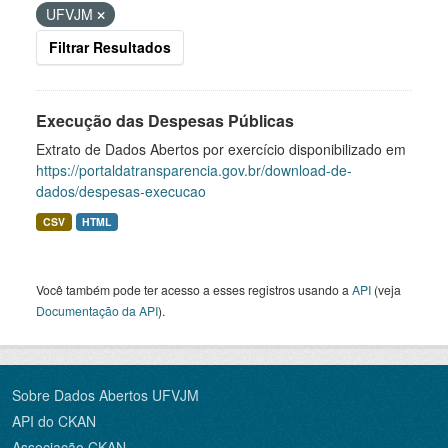
UFVJM
Filtrar Resultados
Execução das Despesas Públicas
Extrato de Dados Abertos por exercício disponibilizado em
https://portaldatransparencia.gov.br/download-de-
dados/despesas-execucao
CSV
HTML
Você também pode ter acesso a esses registros usando a
API
(veja
Documentação da API
).
Sobre Dados Abertos UFVJM
API do CKAN
Associação CKAN