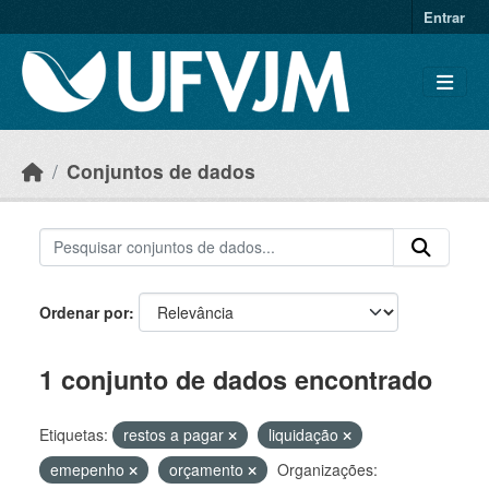
Skip to main content
Entrar
Conjuntos de dados
Ordenar por
1 conjunto de dados encontrado
Etiquetas:
restos a pagar
liquidação
emepenho
orçamento
Organizações: