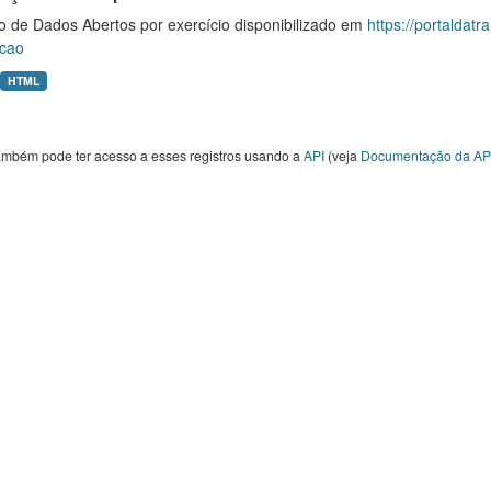
o de Dados Abertos por exercício disponibilizado em
https://portaldat
cao
HTML
ambém pode ter acesso a esses registros usando a
API
(veja
Documentação da AP