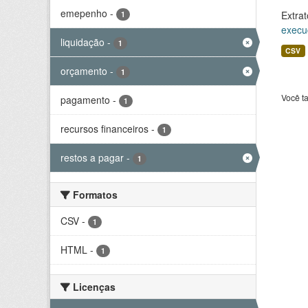
emepenho
-
Extrat
1
execu
liquidação
-
1
CSV
orçamento
-
1
Você t
pagamento
-
1
recursos financeiros
-
1
restos a pagar
-
1
Formatos
CSV
-
1
HTML
-
1
Licenças