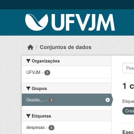
Skip to main content
Conjuntos de dados
Organizações
UFVJM
-
1
1 
Grupos
Gestão,...
-
1
Etique
Crea
Etiquetas
despesas
-
1
Exec