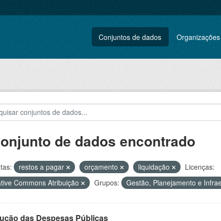
Conjuntos de dados
Organizações
conjunto de dados encontrado
tas:
restos a pagar
orçamento
liquidação
Licenças:
tive Commons Atribuição
Grupos:
Gestão, Planejamento e Infra
ução das Despesas Públicas