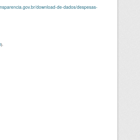
ransparencia.gov.br/download-de-dados/despesas-
I
).