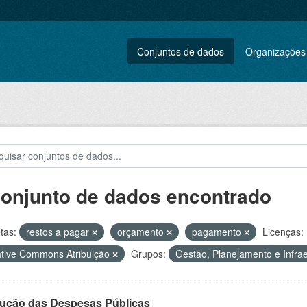
Conjuntos de dados
Organizações
conjunto de dados encontrado
tas:
restos a pagar
orçamento
pagamento
Licenças:
tive Commons Atribuição
Grupos:
Gestão, Planejamento e Infra
ução das Despesas Públicas