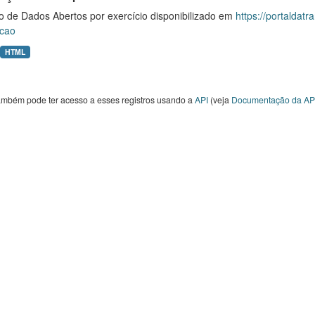
o de Dados Abertos por exercício disponibilizado em
https://portaldat
cao
HTML
ambém pode ter acesso a esses registros usando a
API
(veja
Documentação da AP