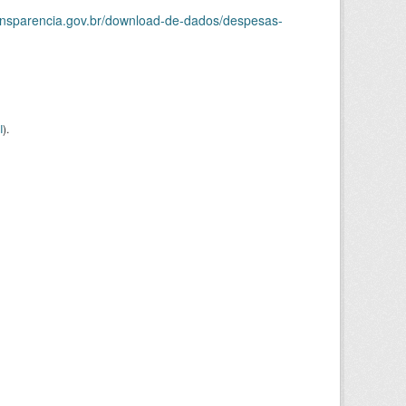
ransparencia.gov.br/download-de-dados/despesas-
I
).