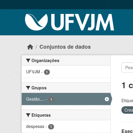
Skip to main content
Conjuntos de dados
Organizações
UFVJM
-
1
1 
Grupos
Gestão,...
-
1
Etique
Crea
Etiquetas
despesas
-
1
Exec