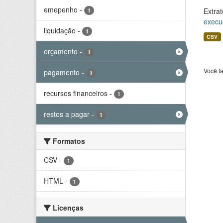
emepenho
-
Extrat
1
execu
liquidação
-
1
CSV
orçamento
-
1
Você t
pagamento
-
1
recursos financeiros
-
1
restos a pagar
-
1
Formatos
CSV
-
1
HTML
-
1
Licenças