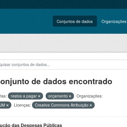
Conjuntos de dados
Organizações
conjunto de dados encontrado
tas:
restos a pagar
orçamento
Organizações:
VJM
Licenças:
Creative Commons Atribuição
ução das Despesas Públicas