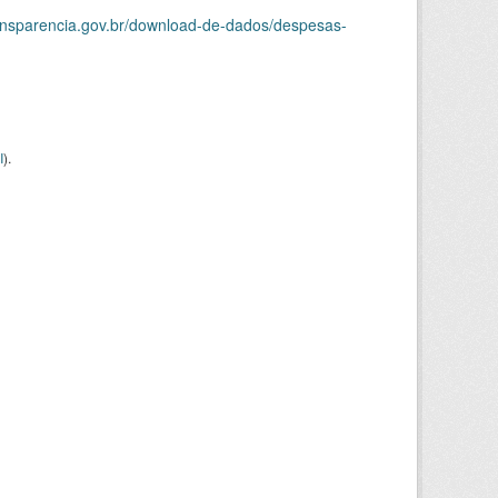
ransparencia.gov.br/download-de-dados/despesas-
I
).