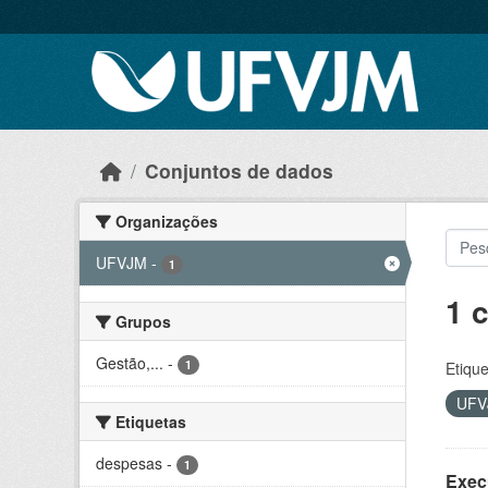
Skip to main content
Conjuntos de dados
Organizações
UFVJM
-
1
1 
Grupos
Gestão,...
-
1
Etique
UF
Etiquetas
despesas
-
1
Exec