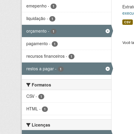
emepenho
-
Extrat
1
execu
liquidação
-
1
CSV
orçamento
-
1
Você t
pagamento
-
1
recursos financeiros
-
1
restos a pagar
-
1
Formatos
CSV
-
1
HTML
-
1
Licenças