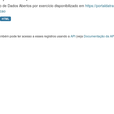
o de Dados Abertos por exercício disponibilizado em
https://portaldat
cao
HTML
ambém pode ter acesso a esses registros usando a
API
(veja
Documentação da AP