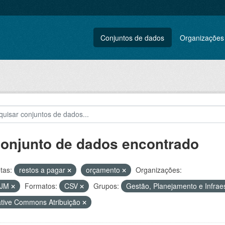
Conjuntos de dados
Organizações
conjunto de dados encontrado
tas:
restos a pagar
orçamento
Organizações:
VJM
Formatos:
CSV
Grupos:
Gestão, Planejamento e Infrae
tive Commons Atribuição