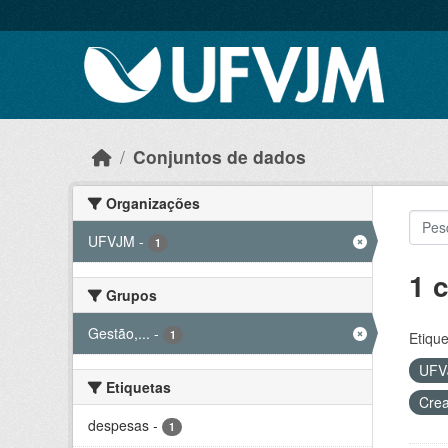
Skip to main content
Conjuntos de dados
Organizações
UFVJM
-
1
1 
Grupos
Gestão,...
-
1
Etique
UF
Etiquetas
Crea
despesas
-
1