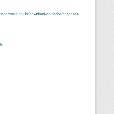
ransparencia.gov.br/download-de-dados/despesas-
I
).