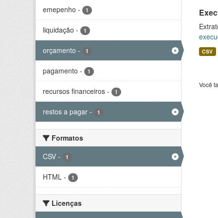
emepenho
-
1
Exec
Extrat
liquidação
-
1
execu
orçamento
-
1
CSV
pagamento
-
1
Você t
recursos financeiros
-
1
restos a pagar
-
1
Formatos
CSV
-
1
HTML
-
1
Licenças