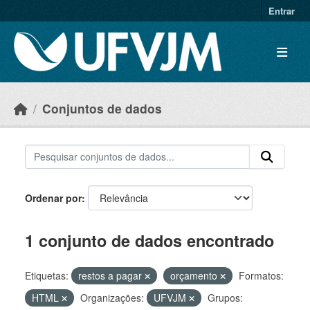
Skip to main content
Entrar
Conjuntos de dados
Ordenar por
1 conjunto de dados encontrado
Etiquetas:
restos a pagar
orçamento
Formatos:
HTML
Organizações:
UFVJM
Grupos: