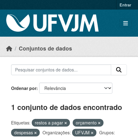
Skip to main content
Entrar
Conjuntos de dados
Ordenar por
1 conjunto de dados encontrado
Etiquetas:
restos a pagar
orçamento
despesas
Organizações:
UFVJM
Grupos: