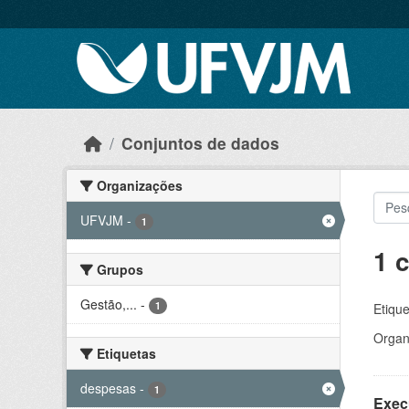
Skip to main content
Conjuntos de dados
Organizações
UFVJM
-
1
1 
Grupos
Gestão,...
-
1
Etique
Organ
Etiquetas
despesas
-
1
Exec