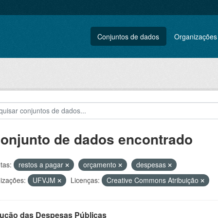
Conjuntos de dados
Organizações
conjunto de dados encontrado
tas:
restos a pagar
orçamento
despesas
izações:
UFVJM
Licenças:
Creative Commons Atribuição
ução das Despesas Públicas