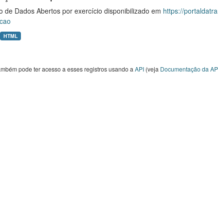
o de Dados Abertos por exercício disponibilizado em
https://portaldat
cao
HTML
ambém pode ter acesso a esses registros usando a
API
(veja
Documentação da AP