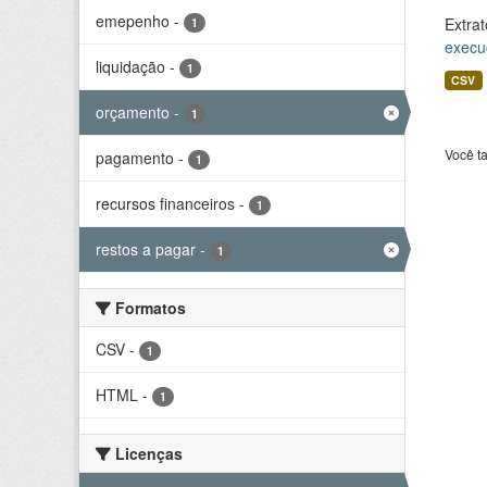
emepenho
-
Extrat
1
execu
liquidação
-
1
CSV
orçamento
-
1
Você t
pagamento
-
1
recursos financeiros
-
1
restos a pagar
-
1
Formatos
CSV
-
1
HTML
-
1
Licenças