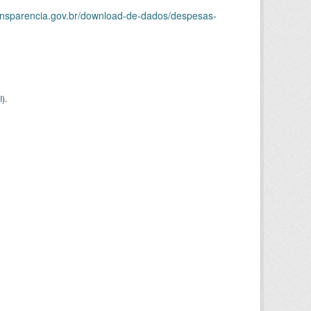
ransparencia.gov.br/download-de-dados/despesas-
I
).