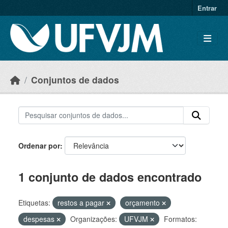
Skip to main content
Entrar
Conjuntos de dados
Ordenar por
1 conjunto de dados encontrado
Etiquetas:
restos a pagar
orçamento
despesas
Organizações:
UFVJM
Formatos: