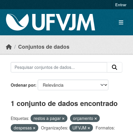
Skip to main content
Entrar
Conjuntos de dados
Ordenar por
1 conjunto de dados encontrado
Etiquetas:
restos a pagar
orçamento
despesas
Organizações:
UFVJM
Formatos: