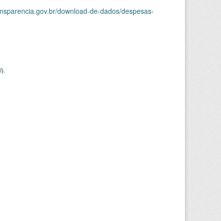
ransparencia.gov.br/download-de-dados/despesas-
I
).