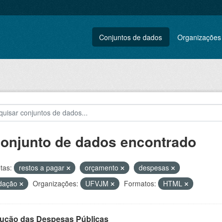
Conjuntos de dados
Organizações
conjunto de dados encontrado
tas:
restos a pagar
orçamento
despesas
idação
Organizações:
UFVJM
Formatos:
HTML
ução das Despesas Públicas