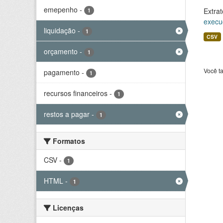
emepenho
-
Extrat
1
execu
liquidação
-
1
CSV
orçamento
-
1
Você t
pagamento
-
1
recursos financeiros
-
1
restos a pagar
-
1
Formatos
CSV
-
1
HTML
-
1
Licenças