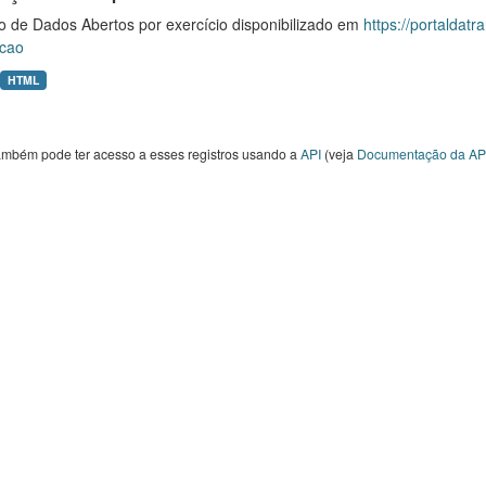
o de Dados Abertos por exercício disponibilizado em
https://portaldat
cao
HTML
ambém pode ter acesso a esses registros usando a
API
(veja
Documentação da AP