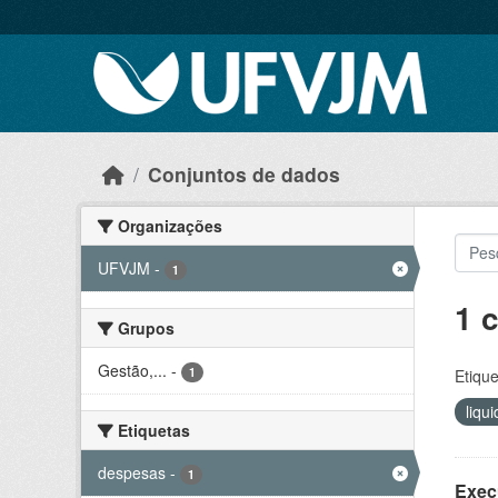
Skip to main content
Conjuntos de dados
Organizações
UFVJM
-
1
1 
Grupos
Gestão,...
-
1
Etique
liqu
Etiquetas
despesas
-
1
Exec