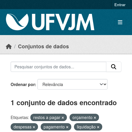
Skip to main content
Entrar
Conjuntos de dados
Ordenar por
1 conjunto de dados encontrado
Etiquetas:
restos a pagar
orçamento
despesas
pagamento
liquidação