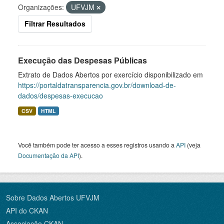
Organizações:
UFVJM
Filtrar Resultados
Execução das Despesas Públicas
Extrato de Dados Abertos por exercício disponibilizado em
https://portaldatransparencia.gov.br/download-de-
dados/despesas-execucao
CSV
HTML
Você também pode ter acesso a esses registros usando a
API
(veja
Documentação da API
).
Sobre Dados Abertos UFVJM
API do CKAN
Associação CKAN