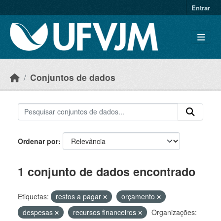
Skip to main content
Entrar
Conjuntos de dados
Ordenar por
1 conjunto de dados encontrado
Etiquetas:
restos a pagar
orçamento
despesas
recursos financeiros
Organizações: