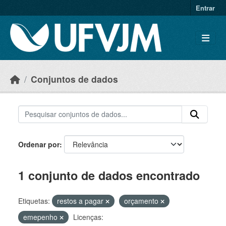
Skip to main content
Entrar
Conjuntos de dados
Ordenar por
1 conjunto de dados encontrado
Etiquetas:
restos a pagar
orçamento
emepenho
Licenças: