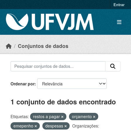
Skip to main content
Entrar
Conjuntos de dados
Ordenar por
1 conjunto de dados encontrado
Etiquetas:
restos a pagar
orçamento
emepenho
despesas
Organizações: