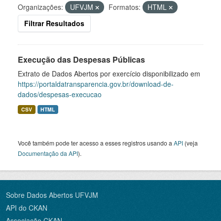
Organizações:
UFVJM
Formatos:
HTML
Filtrar Resultados
Execução das Despesas Públicas
Extrato de Dados Abertos por exercício disponibilizado em
https://portaldatransparencia.gov.br/download-de-
dados/despesas-execucao
CSV
HTML
Você também pode ter acesso a esses registros usando a
API
(veja
Documentação da API
).
Sobre Dados Abertos UFVJM
API do CKAN
Associação CKAN