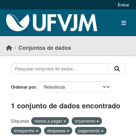
Skip to main content
Entrar
Conjuntos de dados
Ordenar por
1 conjunto de dados encontrado
Etiquetas:
restos a pagar
orçamento
emepenho
despesas
pagamento