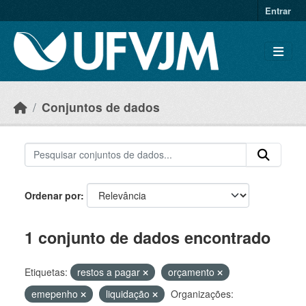
Skip to main content
Entrar
Conjuntos de dados
Ordenar por
1 conjunto de dados encontrado
Etiquetas:
restos a pagar
orçamento
emepenho
liquidação
Organizações: