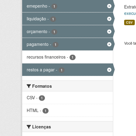
emepenho
-
Extrat
1
execu
liquidação
-
1
CSV
orçamento
-
1
Você t
pagamento
-
1
recursos financeiros
-
1
restos a pagar
-
1
Formatos
CSV
-
1
HTML
-
1
Licenças