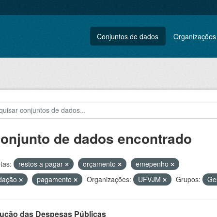
Conjuntos de dados
Organizações
conjunto de dados encontrado
tas:
restos a pagar
orçamento
emepenho
idação
pagamento
Organizações:
UFVJM
Grupos:
Ges
ução das Despesas Públicas