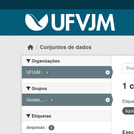
Skip to main content
Conjuntos de dados
Organizações
UFVJM
-
1
1 
Grupos
Gestão,...
-
1
Etique
liqu
Etiquetas
despesas
-
1
Exec