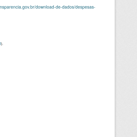
ransparencia.gov.br/download-de-dados/despesas-
I
).