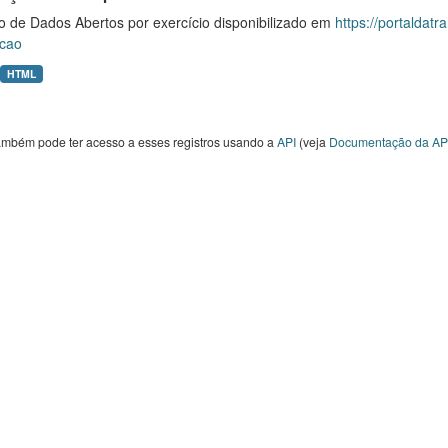
o de Dados Abertos por exercício disponibilizado em
https://portaldat
cao
HTML
ambém pode ter acesso a esses registros usando a
API
(veja
Documentação da AP