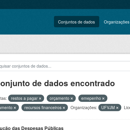
Conjuntos de dados
Organizações
conjunto de dados encontrado
tas:
restos a pagar
orçamento
emepenho
amento
recursos financeiros
Organizações:
UFVJM
Lic
ução das Despesas Públicas