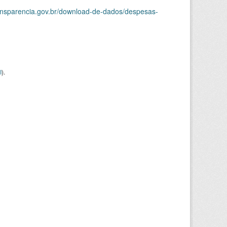
ransparencia.gov.br/download-de-dados/despesas-
I
).