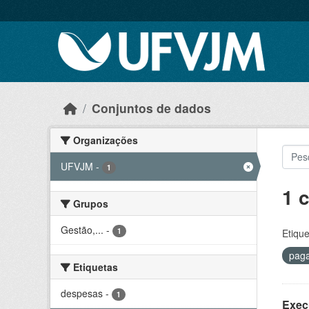
Skip to main content
Conjuntos de dados
Organizações
UFVJM
-
1
1 
Grupos
Gestão,...
-
1
Etique
pag
Etiquetas
despesas
-
1
Exec