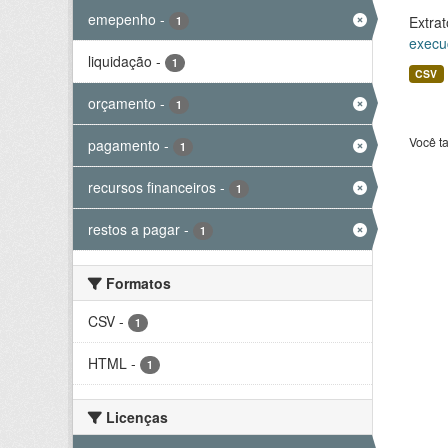
emepenho
-
Extrat
1
execu
liquidação
-
1
CSV
orçamento
-
1
Você t
pagamento
-
1
recursos financeiros
-
1
restos a pagar
-
1
Formatos
CSV
-
1
HTML
-
1
Licenças