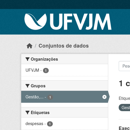
Skip to main content
Conjuntos de dados
Organizações
UFVJM
-
1
1 
Grupos
Gestão,...
-
1
Etique
Gest
Etiquetas
despesas
-
1
Exec