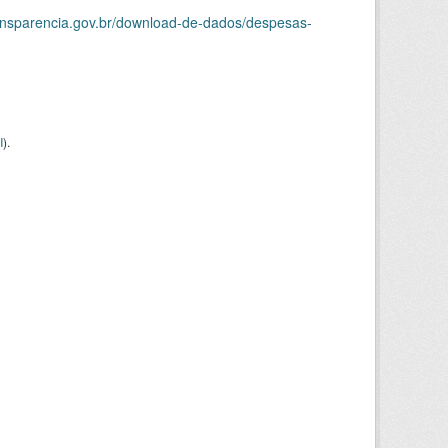
ransparencia.gov.br/download-de-dados/despesas-
I
).