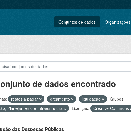
Conjuntos de dados
Organizações
conjunto de dados encontrado
tas:
restos a pagar
orçamento
liquidação
Grupos:
ão, Planejamento e Infraestrutura
Licenças:
Creative Commons A
ução das Despesas Públicas