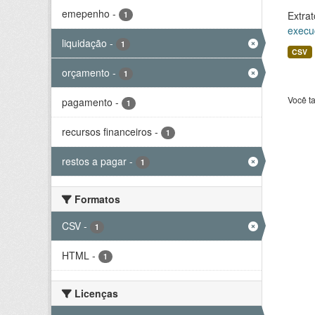
emepenho
-
Extrat
1
execu
liquidação
-
1
CSV
orçamento
-
1
Você t
pagamento
-
1
recursos financeiros
-
1
restos a pagar
-
1
Formatos
CSV
-
1
HTML
-
1
Licenças