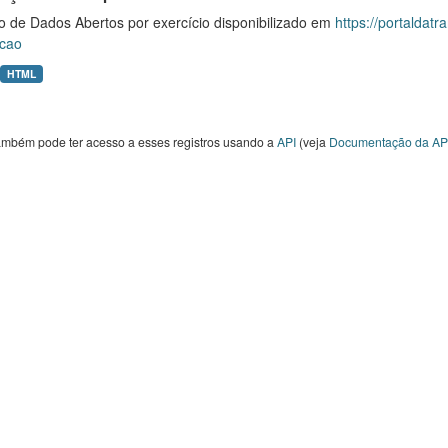
o de Dados Abertos por exercício disponibilizado em
https://portaldat
cao
HTML
ambém pode ter acesso a esses registros usando a
API
(veja
Documentação da AP