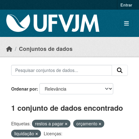
Skip to main content
Entrar
Conjuntos de dados
Ordenar por
1 conjunto de dados encontrado
Etiquetas:
restos a pagar
orçamento
liquidação
Licenças: