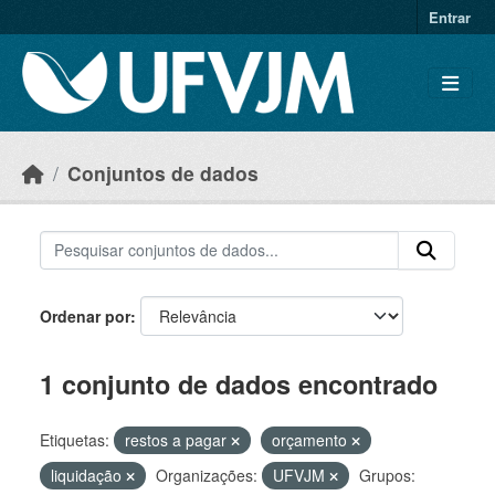
Skip to main content
Entrar
Conjuntos de dados
Ordenar por
1 conjunto de dados encontrado
Etiquetas:
restos a pagar
orçamento
liquidação
Organizações:
UFVJM
Grupos: