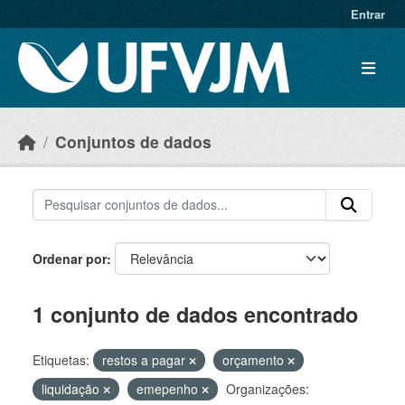
Skip to main content
Entrar
Conjuntos de dados
Ordenar por
1 conjunto de dados encontrado
Etiquetas:
restos a pagar
orçamento
liquidação
emepenho
Organizações: