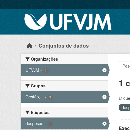
Skip to main content
Conjuntos de dados
Organizações
UFVJM
-
1
1 
Grupos
Gestão,...
-
1
Etique
des
Etiquetas
despesas
-
1
Exec