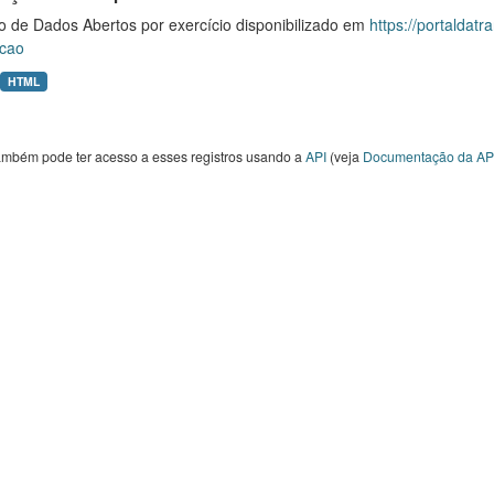
o de Dados Abertos por exercício disponibilizado em
https://portaldat
cao
HTML
ambém pode ter acesso a esses registros usando a
API
(veja
Documentação da AP