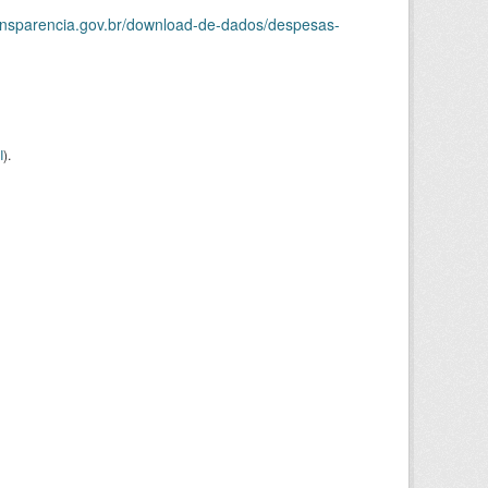
ransparencia.gov.br/download-de-dados/despesas-
I
).