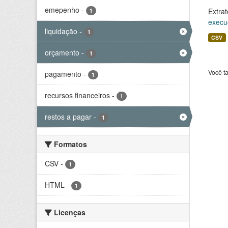
emepenho
-
Extrat
1
execu
liquidação
-
1
CSV
orçamento
-
1
Você t
pagamento
-
1
recursos financeiros
-
1
restos a pagar
-
1
Formatos
CSV
-
1
HTML
-
1
Licenças