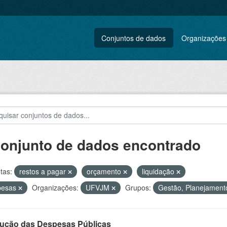
Conjuntos de dados
Organizações
conjunto de dados encontrado
tas:
restos a pagar
orçamento
liquidação
pesas
Organizações:
UFVJM
Grupos:
Gestão, Planejamento
ução das Despesas Públicas