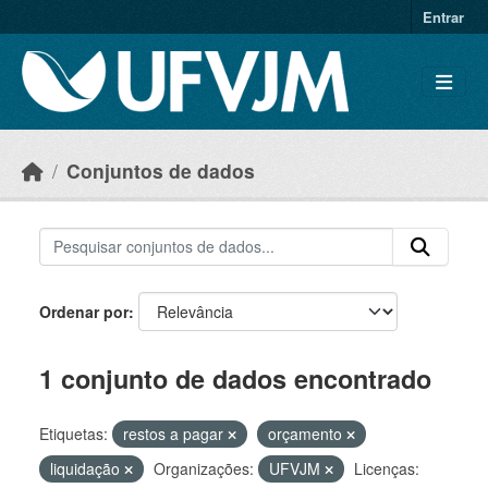
Skip to main content
Entrar
Conjuntos de dados
Ordenar por
1 conjunto de dados encontrado
Etiquetas:
restos a pagar
orçamento
liquidação
Organizações:
UFVJM
Licenças: