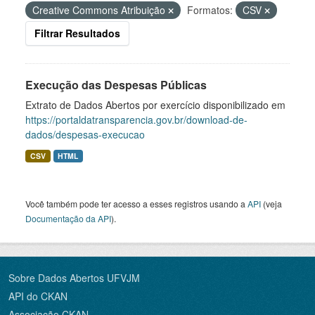
Creative Commons Atribuição
Formatos:
CSV
Filtrar Resultados
Execução das Despesas Públicas
Extrato de Dados Abertos por exercício disponibilizado em
https://portaldatransparencia.gov.br/download-de-
dados/despesas-execucao
CSV
HTML
Você também pode ter acesso a esses registros usando a
API
(veja
Documentação da API
).
Sobre Dados Abertos UFVJM
API do CKAN
Associação CKAN