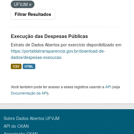
UFVJM
Filtrar Resultados
Execução das Despesas Públicas
Extrato de Dados Abertos por exercício disponibilizado em
https://portaldatransparencia.gov.br/download-de-
dados/despesas-execucao
CSV
HTML
Você também pode ter acesso a esses registros usando a
API
(veja
Documentação da API
).
Sobre Dados Abertos UFVJM
API do CKAN
Associação CKAN