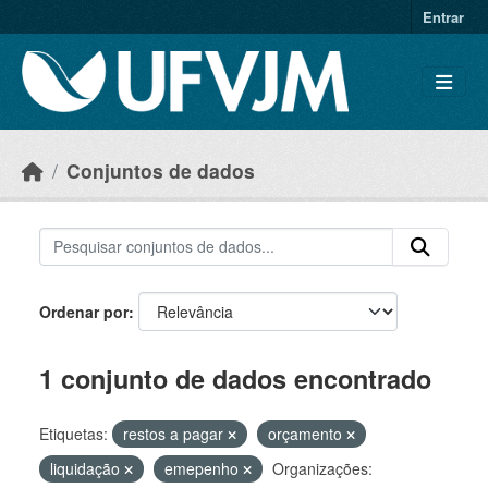
Skip to main content
Entrar
Conjuntos de dados
Ordenar por
1 conjunto de dados encontrado
Etiquetas:
restos a pagar
orçamento
liquidação
emepenho
Organizações: