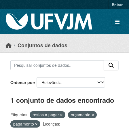
Skip to main content
Entrar
Conjuntos de dados
Ordenar por
1 conjunto de dados encontrado
Etiquetas:
restos a pagar
orçamento
pagamento
Licenças: